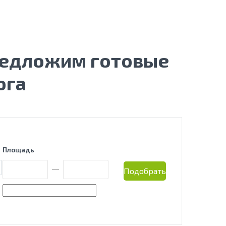
редложим готовые
ога
Площадь
—
Подобрать