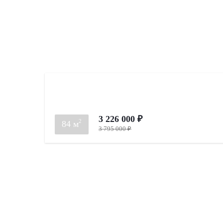
3 226 000 ₽
2
84 м
3 795 000 ₽