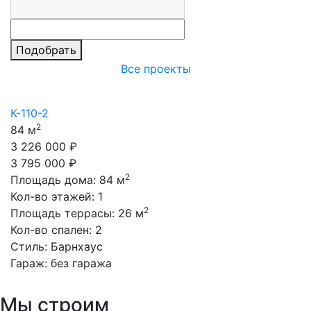
Подобрать
Все проекты
К-110-2
К
2
84 м
3
3 226 000 ₽
1
3 795 000 ₽
1
2
Площадь дома:
84
м
П
Кол-во этажей:
1
К
2
Площадь террасы:
26
м
П
Кол-во спален:
2
К
Стиль:
Барнхаус
С
Гараж:
без гаража
Г
Мы строим