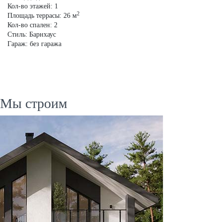
Кол-во этажей:
1
Ко
2
Площадь террасы:
26
м
Пл
Кол-во спален:
2
Ко
Стиль:
Барнхаус
Ст
Гараж:
без гаража
Га
Мы строим