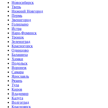
Новосибирск
Тверь
Нижний Новгород
Пермь
Звенигород
Голицыно
Истра
Наро-Фоминск
Троицк
Зеленоград
Красногорск
Одинцово
Балашиха
Химки
Подольск
Воронеж
Самара
Ярославль
Рязань
Тула
Киров
Владимир
Калуга
Волгоград
Красноярск