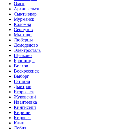
Омск
Архангельск
Сыктывкар
Мурманск
Коломна
Серпухов
Мытищи
Люберцы
Домодедово
Электросталь
Щёлково
Бронницы
Волхов
Воскресенск
Выборг
Гатчина
Дмитров
Егорьевск
Жуковский
Ивантеевка
Кингисепп
Кириши
Кировск
Клин
Лобня