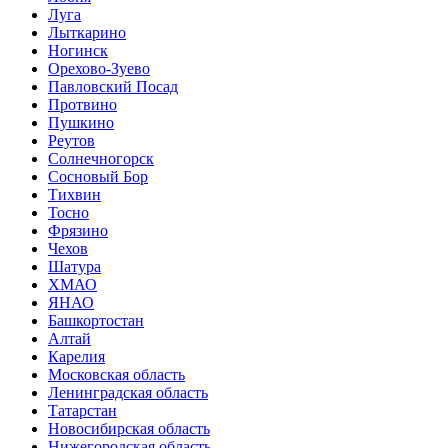
Луга
Лыткарино
Ногинск
Орехово-Зуево
Павловский Посад
Протвино
Пушкино
Реутов
Солнечногорск
Сосновый Бор
Тихвин
Тосно
Фрязино
Чехов
Шатура
ХМАО
ЯНАО
Башкортостан
Алтай
Карелия
Московская область
Ленинградская область
Татарстан
Новосибирская область
Нижегородская область