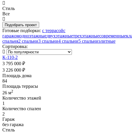
Стиль
Все
Готовые подборки:
с террасой
с
гаражом
одноэтажные
двухэтажные
трехэтажные
современные
кл
спальня
2 спальни
3 спальни
4 спальни
5 спальни
элитные
Сортировка:
К-110-2
3 795 000 ₽
3 226 000 ₽
Площадь дома
84
Площадь террасы
2
26 м
Количество этажей
1
Количество спален
2
Гараж
без гаража
Стиль