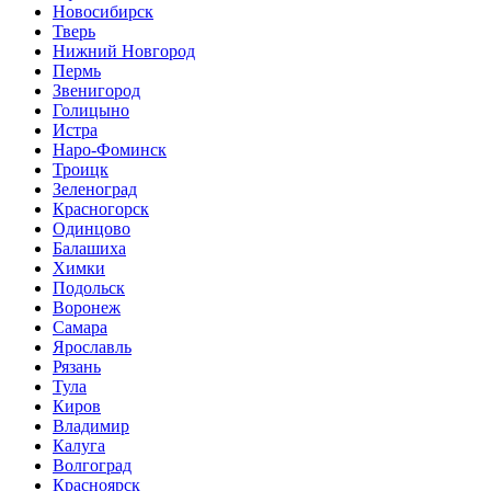
Новосибирск
Тверь
Нижний Новгород
Пермь
Звенигород
Голицыно
Истра
Наро-Фоминск
Троицк
Зеленоград
Красногорск
Одинцово
Балашиха
Химки
Подольск
Воронеж
Самара
Ярославль
Рязань
Тула
Киров
Владимир
Калуга
Волгоград
Красноярск