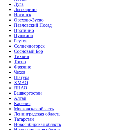
Луга
Лыткарино
Ногинск
Орехово-Зуево
Павловский Посад
Протвино
Пушкино
Реутов
Солнечногорск
Сосновый Бор
Тихвин
Тосно
Фрязино
Чехов
Шатура
ХМАО
ЯНАО
Башкортостан
Алтай
Карелия
Московская область
Ленинградская область
Татарстан
Новосибирская область
Нижегородская область