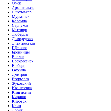
Омск
Архангельск
Сыктывкар
Мурманск
Коломна
Серпухов
Мытищи
Люберцы
Домодедово
Электросталь
Щёлково
Бронницы
Волхов
Воскресенск
Выборг
Гатчина
Дмитров
Егорьевск
Жуковский
Ивантеевка
Кингисепп
Кириши
Кировск
Клин
Лобня